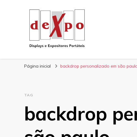
Blog
Dexpo – Displays e Expositores Portateis
Página inicial
backdrop personalizado em são paul
TAG
backdrop pe
são paulo