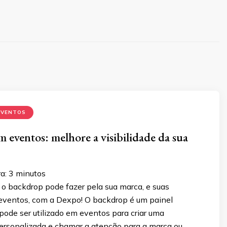
EVENTOS
 eventos: melhore a visibilidade da sua
a:
3
minutos
 o backdrop pode fazer pela sua marca, e suas
eventos, com a Dexpo! O backdrop é um painel
pode ser utilizado em eventos para criar uma
rsonalizada e chamar a atenção para a marca ou