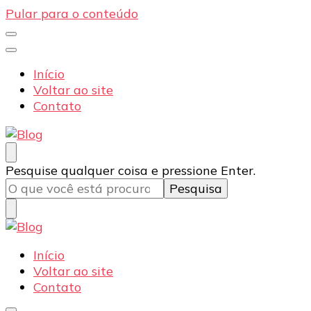
Pular para o conteúdo
Início
Voltar ao site
Contato
Blog
Dexpo – Displays e Expositores Portateis
Procurando
Pesquise qualquer coisa e pressione Enter.
algo?
Blog
Dexpo – Displays e Expositores Portateis
Início
Voltar ao site
Contato