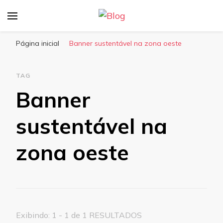
Blog
Dexpo – Displays e Expositores Portateis
Página inicial
Banner sustentável na zona oeste
TAG
Banner
sustentável na
zona oeste
Exibindo: 1 - 1 de 1 RESULTADOS