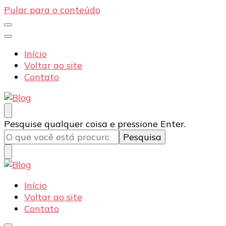
Pular para o conteúdo
Início
Voltar ao site
Contato
Blog
Dexpo – Displays e Expositores Portateis
Procurando
Pesquise qualquer coisa e pressione Enter.
algo?
Blog
Dexpo – Displays e Expositores Portateis
Início
Voltar ao site
Contato