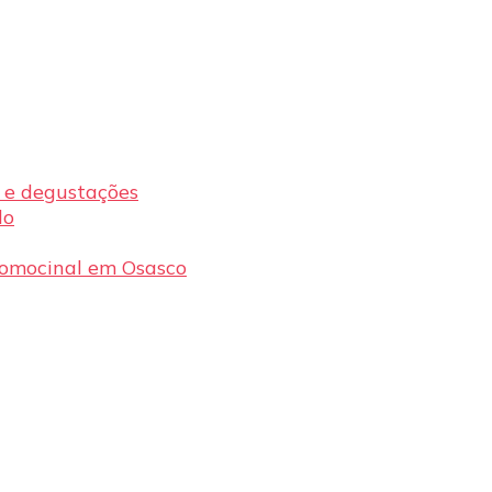
s e degustações
lo
romocinal em Osasco