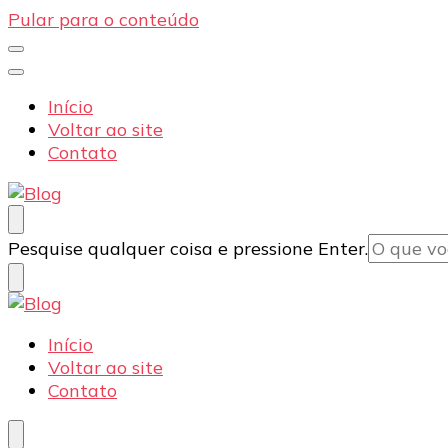
Pular para o conteúdo
Início
Voltar ao site
Contato
Blog
Dexpo – Displays e Expositores Portateis
Procurando
Pesquise qualquer coisa e pressione Enter.
algo?
Blog
Dexpo – Displays e Expositores Portateis
Início
Voltar ao site
Contato