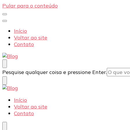
Pular para o conteúdo
Início
Voltar ao site
Contato
Blog
Dexpo – Displays e Expositores Portateis
Procurando
Pesquise qualquer coisa e pressione Enter.
algo?
Blog
Dexpo – Displays e Expositores Portateis
Início
Voltar ao site
Contato