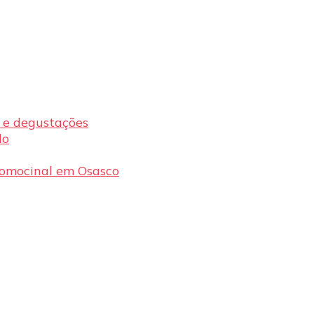
s e degustações
lo
romocinal em Osasco