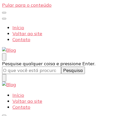
Pular para o conteúdo
Início
Voltar ao site
Contato
Blog
Dexpo – Displays e Expositores Portateis
Procurando
Pesquise qualquer coisa e pressione Enter.
algo?
Blog
Dexpo – Displays e Expositores Portateis
Início
Voltar ao site
Contato