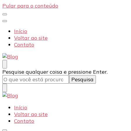
Pular para o conteúdo
Início
Voltar ao site
Contato
Blog
Dexpo – Displays e Expositores Portateis
Procurando
Pesquise qualquer coisa e pressione Enter.
algo?
Blog
Dexpo – Displays e Expositores Portateis
Início
Voltar ao site
Contato