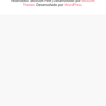
reservados.
Blossom PinIt | Desenvolvido por
Blossom
Themes
. Desenvolvido por
WordPress
.